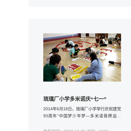
因为它寓意着创造非凡、探索未来，体现了
追求卓越、引领时代，以及面向未来的无限
可能。
琉璃厂小学多米诺庆“七一”​
2014年6月18日，琉璃厂小学举行庆祝建党
93周年“中国梦少年梦—多米诺骨牌运动
会”，庆祝“七一”党的生日，向党表达少先
队员和党团员老师的朴素感情。7个小时的