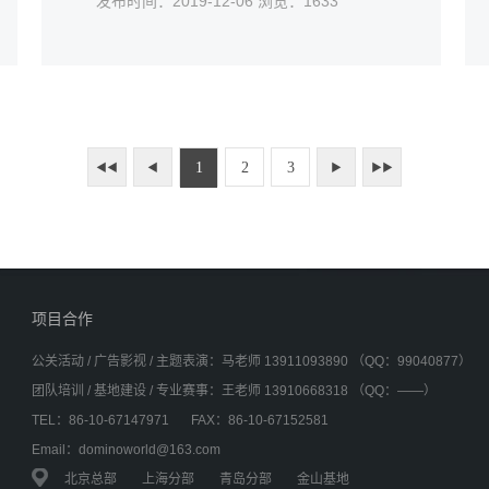
发布时间：2019-12-06 浏览：1633
画面映入眼帘，这也预示地产经营公司全体
员工能够团结一致，冲破重重考验，公司的
未来必将波澜壮阔、勃勃生机！
1
2
3
◀◀
◀
▶
▶▶
项目合作
公关活动 / 广告影视 / 主题表演：马老师 13911093890 （QQ：99040877）
团队培训 / 基地建设 / 专业赛事：王老师 13910668318 （QQ：——）
TEL：86-10-67147971
FAX：86-10-67152581
Email：dominoworld@163.com
北京总部
上海分部
青岛分部
金山基地