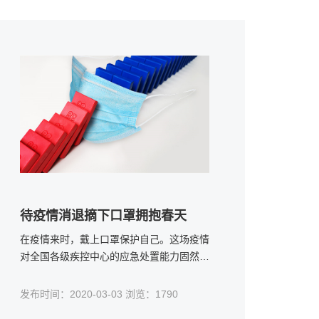
待疫情消退摘下口罩拥抱春天
在疫情来时，戴上口罩保护自己。这场疫情
对全国各级疾控中心的应急处置能力固然是
一次大考，但对于我们普通民众何尝不是。
况且这场考试，还没有结束，即便这场考试
发布时间：2020-03-03 浏览：1790
结束了，取得了好成绩，经历了这次大考，