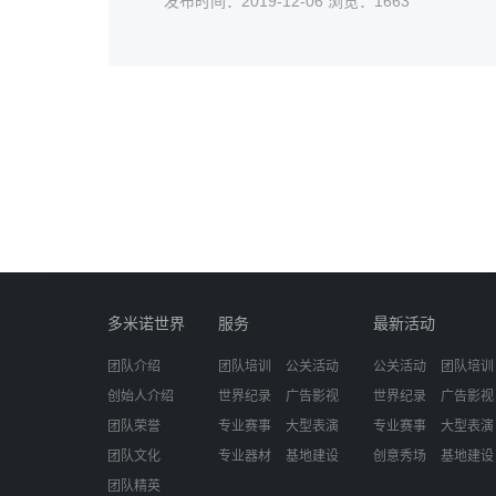
发布时间：2019-12-06 浏览：1663
拼摆、一万多张骨牌、30多名师生共同创
造了琉璃厂小学多米诺骨牌的历史。
多米诺世界
服务
最新活动
团队介绍
团队培训
公关活动
公关活动
团队培训
创始人介绍
世界纪录
广告影视
世界纪录
广告影视
团队荣誉
专业赛事
大型表演
专业赛事
大型表演
团队文化
专业器材
基地建设
创意秀场
基地建设
团队精英