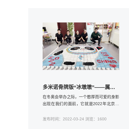
多米诺骨牌版“冰墩墩”——属于我们的“冰墩墩”来了
在冬奥会举办之际，一个憨厚而可爱的身影
出现在我们的面前，它就是2022年北京冬
奥会的吉祥物“冰墩墩”。它的出现，吸引了
万千人们的喜爱，喜爱“冰墩墩”不仅仅是因
发布时间：2022-03-24 浏览：1600
为它表情喜感，憨中带萌的可爱形象，更是