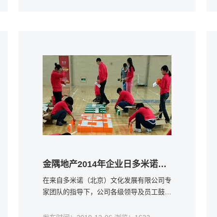
堂课一开始，张老师都会先放一张自己画的
图纸，学生读图、研究对策、组建团队、制
定施工方案，然后专注地施工……
金隅地产2014年企业日多米诺拓展活动
在来自多米诺（北京）文化发展有限公司专
家团队的指导下，公司各级领导及员工鼓足
干劲，迎接即将到来的“蜕变”盛况。风雨后
能见彩虹，当骨牌顺利倒下，一幅幅宏伟的