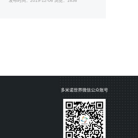
发布时间：2019-12-06 浏览：1636
的举动，都会产生意想不到的骨牌效应，甚
至给酒店带来致命的打击。同样我们一句贴
心的问候、一个举手之劳，也同样会为我们
积累人气创造收益起到不可估量的效果。一
个初始很小的能量就可能产生一连串的连锁
反应，那么我们种下了什么必然收获什么。
多米诺世界微信公众账号