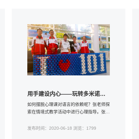
用手建设内心——玩转多米诺课程
如何摆脱心理课对语言的依赖呢？张老师探
索在情境式教学活动中进行心理指导。张老
师的“玩转多米诺”课程，深受学生们喜爱。
“学生们可能觉得是在玩游戏，但其实我已
发布时间：2020-06-18 浏览：1799
经对整个流程进行了设计。”张老师说。每