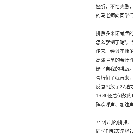
挫折，不怕失败
的马老师向同学
拼摆多米诺骨牌的
怎么就倒了呢”，
传来。经过不断
高涨喧嚣的会场
始了自我的挑战
骨牌倒了就再来，
反复码放了22遍
16:30随着倒
阵欢呼声、加油
7个小时的拼摆
同学们都表示经