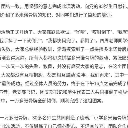
，团结一致，用坚强的意志完成此项活动，向党的93岁生日献礼
们介绍了多米诺骨牌的知识，对同学们进行了简短的培训。
活动正式开始了。大家都跃跃欲试，“哗啦”，“哎呀倒了”，“我
“我手抖了一下就倒了”，“我都快码完了，都倒了”，四周老师同
的失败，大家总结经验教训，渐渐摸索到了一点拼摆多米诺骨牌
渐渐变得沉静。所有人都将初次拼摆多米诺骨牌的激动、紧张隐
。一次又一次的失败、散倒，并没有磨灭大家的意志，在这个团
大家都没有互相抱怨，都是相互鼓励“没事，我们再来”，其中一
才最终成功。经过全体人员的努力，终于在下午16点之前完成
数的声音，党支部书记、团支部书记和学生代表三人共同推倒了引
声中，一万多张骨牌全部倾倒，顺利完成了这组图案。
、一万多张骨牌、30多名师生共同创造了琉璃厂小学多米诺骨牌
过此次活动，不仅锻炼了自己细心耐心、不轻言放弃、团队合作