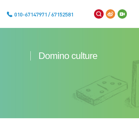
010-67147971 / 67152581
Domino culture