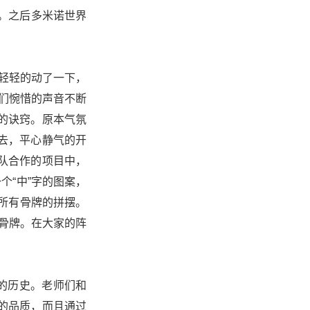
。之后多米诺世界
就轻轻的动了一下，
学们惋惜的声音不断
的诀窍。原本气氛
去，平心静气的开
队合作的项目中，
个“中”字的图案，
了所有骨牌的拼摆。
导骨牌。在大家的阵
的历史。老师们和
的品质，而且通过