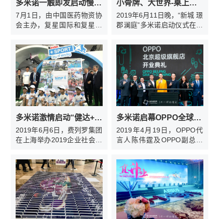
多米诺一触即发启动慢病管理学院项目
小骨牌、大世界-桌上多米诺启动“新城 璟郡澜庭”项目
7月1日，由中国医药物资协
2019年6月11日晚，“新城 璟
会主办，复星国际和复星医
郡澜庭”多米诺启动仪式在上
药共同承办的2019年第二届
海举行，多米诺世界团队因
复星C2M医药新零售高峰论
地制宜，设计了别致的桌上
坛在上海成功召开。由多米
多米诺启动仪式；骨牌启
诺世界团队设计实施的多米
动，围绕主题画面四周蜿蜒
诺骨牌启动仪式成为了当天
前行，伴随着现场的惊呼
活动的亮点，瀑布般倾泻的
声，“新城 璟郡澜庭”主画面
骨牌，预祝该项目从2019年
成功呈现。
持续到2022年，通过门店面
对面、讲座、媒体传播服
多米诺激情启动“健达+运动”校园运动季
多米诺启幕OPPO全球第三家超级旗舰店
务，服务中国慢病患者的计
2019年6月6日，费列罗集团
2019年4月19日，OPPO代
划顺利进行。
在上海举办2019企业社会责
言人陈伟霆及OPPO副总裁
任报告发布会暨“一颗巧克力
沈义人等出席了OPPO全球
的责任之旅”主题展览启幕仪
第三家超级旗舰店的开业典
式。发布会现场，由多米诺
礼，并共同启动了由多米诺
世界团队设计实施的新一季
世界团队搭建的多米诺装
“健达+运动”校园运动季多米
置，吸引了现场众多关注。
诺启动仪式隆重举行。意大
利驻华大使谢国谊(Ettore
Francesco Sequi)阁下、中