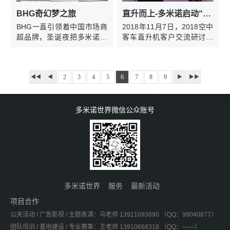
国人民外交学会名誉会长,前
BHG奇幻梦之旅
直升而上-多米诺启动“2018空中客车直升机客户交流研讨会”
中国外交部部长李肇星阁
BHG一直引领着中国市场商
2018年11月7日，2018空中
下、上海市浦东新区商务委
超品牌，圣诞夜把多米诺与
客车直升机客户交流研讨会
员会主任辛雅琴、中国足球
奇幻的概念结合在一起，一
在珠海瑞吉酒店成功召开，
名宿,前国脚区楚良、费列罗
个个圣诞“小爷爷”积极的参
多米诺世界团队为此次研讨
中国区总经理马如城(Mauro
加骨牌码放，欢呼声随着多
会设计实施了以“直升而上”
De Felip)，作为启动嘉宾，
2
3
4
5
6
7
8
9
米诺的启动不绝于耳。
◀◀
◀
为主题的多米诺启动仪式。
▶
▶▶
共同出席了启动仪式。
多米诺世界微信公众账号
多米诺世界
服务
最新活动
项目合作
公关活动 / 广告影视 / 主题表演：马老师 13911093890 （QQ：99040877）
团队培训 / 基地建设 / 专业赛事：王老师 13910668318 （QQ：——）