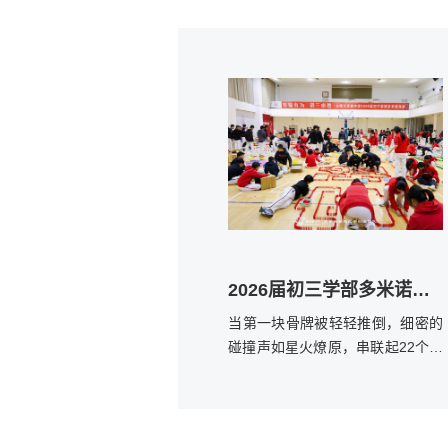
2026届初三学部多米诺共创活动点燃毕业季温情
当第一块骨牌被轻轻推倒，细密的
碰撞声如星火燎原，串联起22个班
级的创意与心意。 2026届初三学
部，通过班级与年级双轨并行的骨
牌艺术创作，将团队协作的默契、
毕业季的祝福与青春愿景，熔铸于