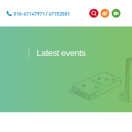
010-67147971 / 67152581
Latest events