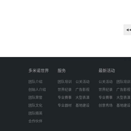
◀
多米诺世界
服务
最新活动
团队介绍
团队培训
公关活动
公关活动
团队培训
创始人介绍
世界纪录
广告影视
世界纪录
广告影视
团队荣誉
专业赛事
大型表演
专业赛事
大型表演
团队文化
专业器材
基地建设
创意秀场
基地建设
团队精英
合作伙伴