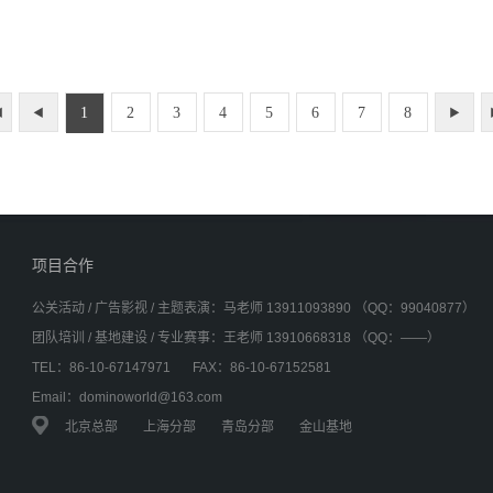
1
2
3
4
5
6
7
8
◀
◀
▶
项目合作
公关活动 / 广告影视 / 主题表演：马老师 13911093890 （QQ：99040877）
团队培训 / 基地建设 / 专业赛事：王老师 13910668318 （QQ：——）
TEL：86-10-67147971
FAX：86-10-67152581
Email：dominoworld@163.com
北京总部
上海分部
青岛分部
金山基地