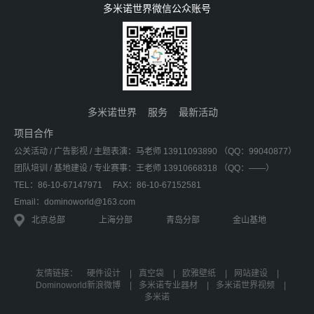
多米诺世界微信公众账号
多米诺世界
服务
最新活动
项目合作
公关活动 / 广告影视 / 主题表演：马老师 13911093890 （QQ：99040877）
团队培训 / 基地建设 / 专业赛事：王老师 13910668318 （QQ：——）
TEL：86-10-67147971
FAX：86-10-67152581
Email：dominoworld@163.com
北京总部
上海分部
青岛分部
金山基地
友情链接：
硬件设计
|
真空袋
|
欧雅壁纸
|
网站建设
|
Dominoworld新浪微博
|
多米诺专业器材
|
多米诺世界视频
|
多米诺