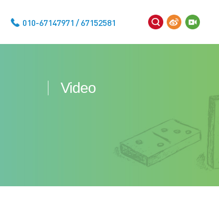
010-67147971 / 67152581
Video