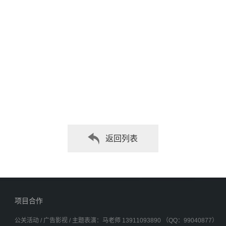
返回列表
项目合作
公关活动 / 广告影视 / 主题表演：马老师 13911093890 （QQ：99040877）